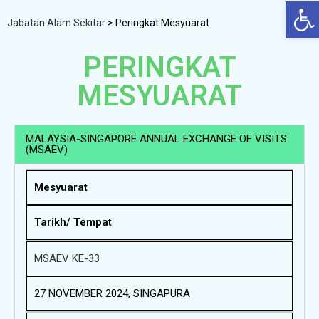
Op
Jabatan Alam Sekitar
>
Peringkat Mesyuarat
PERINGKAT
MESYUARAT
MALAYSIA-SINGAPORE ANNUAL EXCHANGE OF VISITS
(MSAEV)
Mesyuarat
Tarikh/ Tempat
MSAEV KE-33
27 NOVEMBER 2024, SINGAPURA