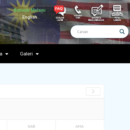
Bahasa Melayu
English
a
Galeri
SAB
AHA