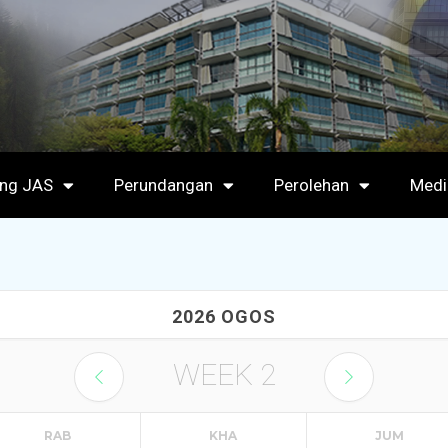
ang JAS
Perundangan
Perolehan
Medi
2026 OGOS
WEEK
2
RAB
KHA
JUM