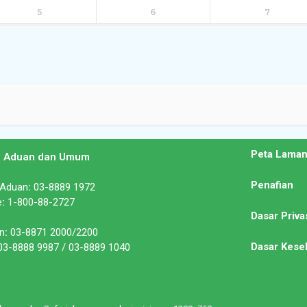
5
6
7
Peta Lama
n Aduan dan Umum
Penafian
 Aduan
:
03-8889 1972
e
:
1-800-88-2727
Dasar Priva
n
:
03-8871 2000/2200
Dasar Kese
3-8888 9987 / 03-8889 1040