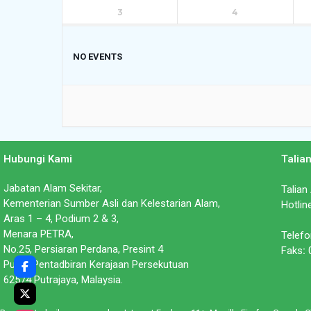
3
4
NO EVENTS
Hubungi Kami
Talia
Jabatan Alam Sekitar,
Talian
Kementerian Sumber Asli dan Kelestarian Alam,
Hotlin
Aras 1 – 4, Podium 2 & 3,
Menara PETRA,
Telefo
No.25, Persiaran Perdana, Presint 4
Faks
:
0
Pusat Pentadbiran Kerajaan Persekutuan
62574 Putrajaya, Malaysia.