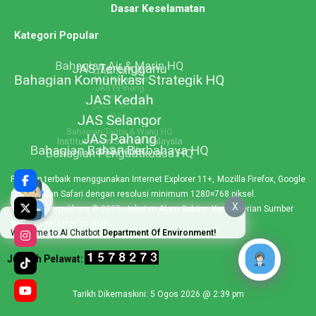
Dasar Keselamatan
Kategori Popular
Paparan terbaik menggunakan Internet Explorer 11+, Mozilla Firefox, Google
Chrome dan Safari dengan resolusi minimum 1280×768 piksel.
X
Hakcipta Terpelihara © 2025. Jabatan Alam Sekitar, Kementerian Sumber
Asli dan Kelestarian Alam
Welcome to AI Chatbot
Department Of Environment!
Jumlah Pelawat:
Tarikh Dikemaskini: 5 Ogos 2026 @ 2:39 pm