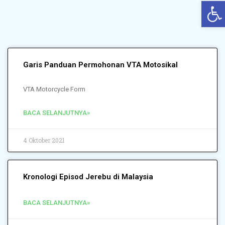
Op
Garis Panduan Permohonan VTA Motosikal
VTA Motorcycle Form
BACA SELANJUTNYA»
4 Oktober 2021
Kronologi Episod Jerebu di Malaysia
BACA SELANJUTNYA»