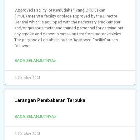
‘Approved Facility’ or Kemudahan Yang Dilluluskan
(KYDL) means a facility or place approved by the Director
General which is equipped with the necessary smokemeter
and/or gaseous meter and trained personnel for carrying out
any smoke and gaseous emission test from motor vehicles.
The purpose of establishing the ‘Approved Facility’ are as
follows :-
BACA SELANJUTNYA»
4 Oktober 2021
Larangan Pembakaran Terbuka
BACA SELANJUTNYA»
4 Oktober 2021