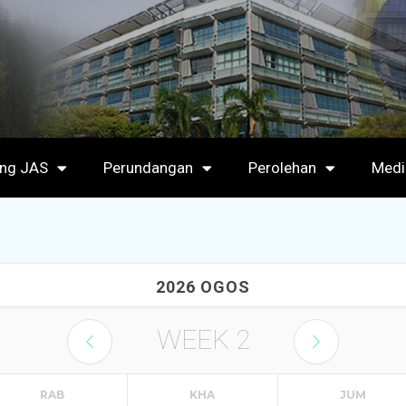
ang JAS
Perundangan
Perolehan
Medi
2026 OGOS
WEEK
2
RAB
KHA
JUM