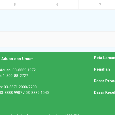
5
6
7
Peta Lama
n Aduan dan Umum
Penafian
 Aduan
:
03-8889 1972
e
:
1-800-88-2727
Dasar Priva
n
:
03-8871 2000/2200
Dasar Kese
3-8888 9987 / 03-8889 1040