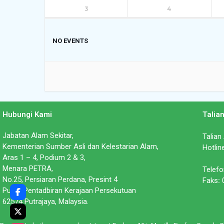
3
4
NO EVENTS
Hubungi Kami
Talia
Jabatan Alam Sekitar,
Talian
Kementerian Sumber Asli dan Kelestarian Alam,
Hotlin
Aras 1 – 4, Podium 2 & 3,
Menara PETRA,
Telefo
No.25, Persiaran Perdana, Presint 4
Faks
:
0
Pusat Pentadbiran Kerajaan Persekutuan
62574 Putrajaya, Malaysia.