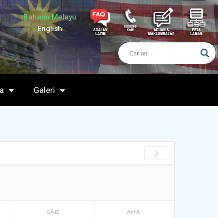
Bahasa Melayu
English
a
Galeri
SAB
AHA