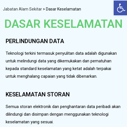
Op
Jabatan Alam Sekitar
>
Dasar Keselamatan
DASAR KESELAMATAN
PERLINDUNGAN DATA
Teknologi terkini termasuk penyulitan data adalah digunakan
untuk melindungi data yang dikemukakan dan pematuhan
kepada standard keselamatan yang ketat adalah terpakai
untuk menghalang capaian yang tidak dibenarkan.
KESELAMATAN STORAN
Semua storan elektronik dan penghantaran data peribadi akan
dilindungi dan disimpan dengan menggunakan teknologi
keselamatan yang sesuai.