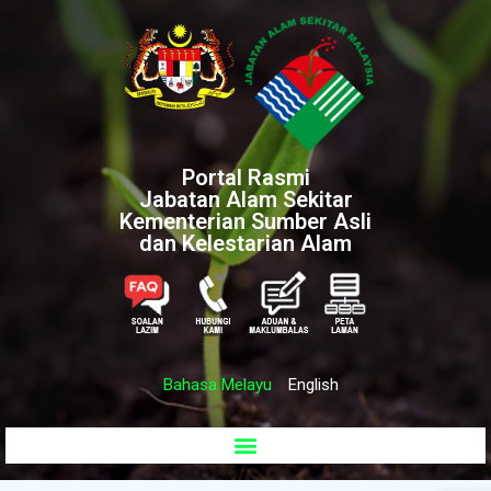
Portal Rasmi
Jabatan Alam Sekitar
Kementerian Sumber Asli
dan Kelestarian Alam
Bahasa Melayu
English