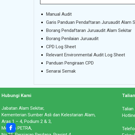
Manual Audit
Garis Panduan Pendaftaran Juruaudit Alam S
Borang Pendaftaran Juruaudit Alam Sekitar
Borang Penilaian Juruaudit
CPD Log Sheet
Relevant Environmental Audit Log Sheet
Panduan Pengiraan CPD
Senarai Semak
Hubungi Kami
Talia
Jabatan Alam Sekitar,
Talian
Kementerian Sumber Asli dan Kelestarian Alam,
Hotlin
Aras 1 – 4, Podium 2 & 3,
Menara PETRA,
Telefo
No.25, Persiaran Perdana, Presint 4