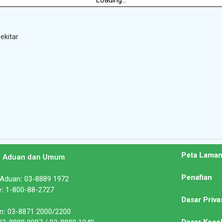
Loading...
ekitar
Peta Lama
n Aduan dan Umum
Penafian
 Aduan
:
03-8889 1972
e
:
1-800-88-2727
Dasar Priva
n
:
03-8871 2000/2200