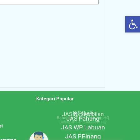
Op
n
Kategori Popular
si