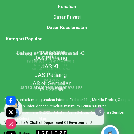
Penafian
Dasar Privasi
Dasar Keselamatan
Kategori Popular
Paparan terbaik menggunakan Internet Explorer 11+, Mozilla Firefox, Google
Chrome dan Safari dengan resolusi minimum 1280×768 piksel.
X
Hakcipta Terpelihara © 2025. Jabatan Alam Sekitar, Kementerian Sumber
Asli dan Kelestarian Alam
Welcome to AI Chatbot
Department Of Environment!
Jumlah Pelawat: