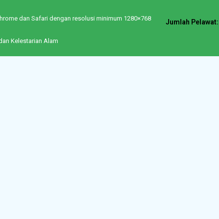
e Chrome dan Safari dengan resolusi minimum 1280×768
Jumlah Pelawat:
dan Kelestarian Alam