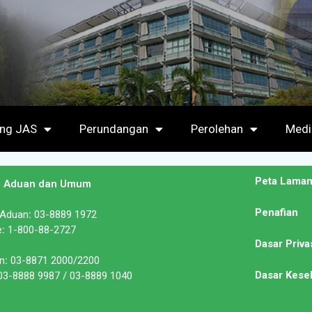
ang JAS
Perundangan
Perolehan
Medi
Peta Lama
n Aduan dan Umum
Penafian
 Aduan
:
03-8889 1972
e
:
1-800-88-2727
Dasar Priva
n
:
03-8871 2000/2200
Dasar Kese
3-8888 9987 / 03-8889 1040