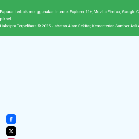
Paparan terbaik menggunakan Internet Explorer 11+, Mozilla Firefox, Googl
piksel.
Hakcipta Terpelihara © 2025. Jabatan Alam Sekitar, Kementerian Sumber Asli 