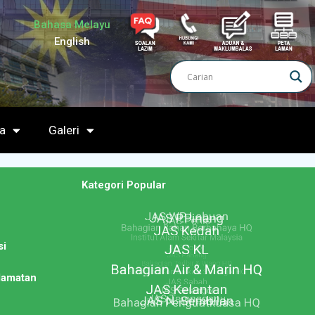
Bahasa Melayu
English
a
Galeri
n
Kategori Popular
si
lamatan