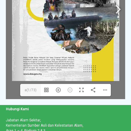
a(1/73)
Hubungi Kami
Jabatan Alam Sekitar,
Kementerian Sumber Asli dan Kelestarian Alam,
Aras 1 – 4, Podium 2 & 3,