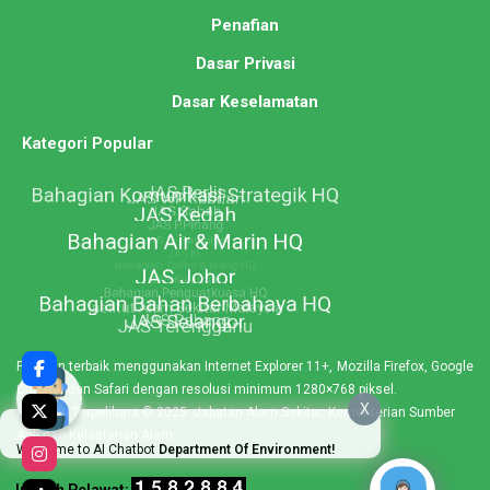
Penafian
Dasar Privasi
Dasar Keselamatan
Kategori Popular
Paparan terbaik menggunakan Internet Explorer 11+, Mozilla Firefox, Google
Chrome dan Safari dengan resolusi minimum 1280×768 piksel.
X
Hakcipta Terpelihara © 2025. Jabatan Alam Sekitar, Kementerian Sumber
Asli dan Kelestarian Alam
Welcome to AI Chatbot
Department Of Environment!
Jumlah Pelawat: