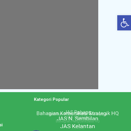
Op
n
Kategori Popular
si