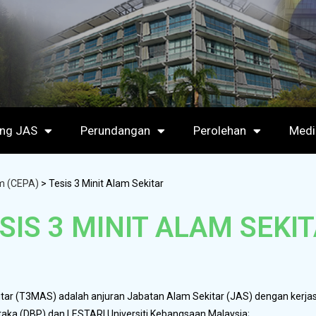
ang JAS
Perundangan
Perolehan
Medi
m (CEPA)
>
Tesis 3 Minit Alam Sekitar
SIS 3 MINIT ALAM SEKI
kitar (T3MAS) adalah anjuran Jabatan Alam Sekitar (JAS) dengan kerj
aka (DBP) dan LESTARI Universiti Kebangsaan Malaysia;