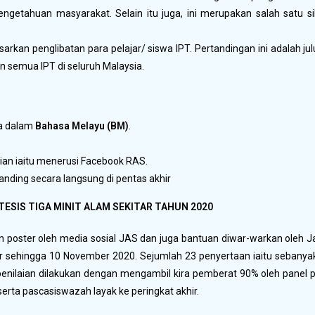
getahuan masyarakat. Selain itu juga, ini merupakan salah satu si
rkan penglibatan para pelajar/ siswa IPT. Pertandingan ini adalah ju
 semua IPT di seluruh Malaysia.
a dalam
Bahasa Melayu (BM)
.
lian iaitu menerusi Facebook RAS.
anding secara langsung di pentas akhir
ESIS TIGA MINIT ALAM
SEKITAR TAHUN 2020
 poster oleh media sosial JAS dan juga bantuan diwar-warkan oleh 
 sehingga 10 November 2020. Sejumlah 23 penyertaan iaitu sebanya
penilaian dilakukan dengan mengambil kira pemberat 90% oleh panel pe
rta pascasiswazah layak ke peringkat akhir.