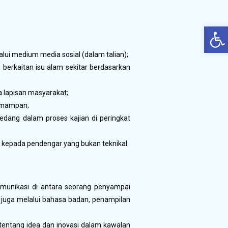
Op
alui medium media sosial (dalam talian);
berkaitan isu alam sekitar berdasarkan
 lapisan masyarakat;
h mampan;
dang dalam proses kajian di peringkat
f kepada pendengar yang bukan teknikal.
munikasi di antara seorang penyampai
juga melalui bahasa badan, penampilan
tentang idea dan inovasi dalam kawalan