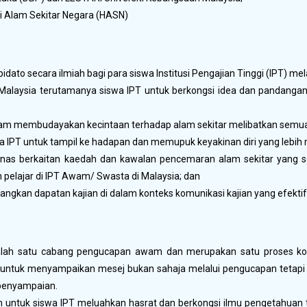
 Alam Sekitar Negara (HASN)
ato secara ilmiah bagi para siswa Institusi Pengajian Tinggi (IPT) mel
laysia terutamanya siswa IPT untuk berkongsi idea dan pandangan 
am membudayakan kecintaan terhadap alam sekitar melibatkan semua
a IPT untuk tampil ke hadapan dan memupuk keyakinan diri yang lebi
as berkaitan kaedah dan kawalan pencemaran alam sekitar yang se
pelajar di IPT Awam/ Swasta di Malaysia; dan
ngkan dapatan kajian di dalam konteks komunikasi kajian yang efekti
salah satu cabang pengucapan awam dan merupakan satu proses ko
ntuk menyampaikan mesej bukan sahaja melalui pengucapan tetapi 
 penyampaian.
untuk siswa IPT meluahkan hasrat dan berkongsi ilmu pengetahuan 