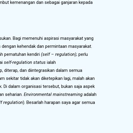
enyambut kemenangan dan sebagai ganjaran kepada
asukan. Bagi memenuhi aspirasi masyarakat yang
as dengan kehendak dan permintaan masyarakat.
ah pematuhan kendiri
(self – regulation)
; perlu
ai
self-regulation status
ialah
, diterap, dan diintegrasikan dalam semua
am sekitar tidak akan diketepikan lagi, malah akan
k. Di dalam organisasi tersebut, bukan saja aspek
an seharian.
Environmental mainstreaming
adalah
lf regulation
). Besarlah harapan saya agar semua