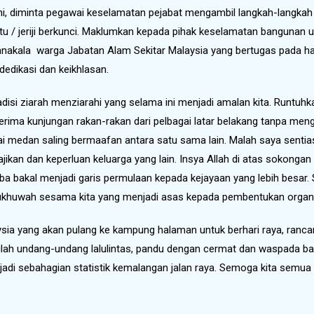
ni, diminta pegawai keselamatan pejabat mengambil langkah-langka
ntu / jeriji berkunci. Maklumkan kepada pihak keselamatan bangunan 
 Manakala warga Jabatan Alam Sekitar Malaysia yang bertugas pada h
dikasi dan keikhlasan.
tradisi ziarah menziarahi yang selama ini menjadi amalan kita. Runtu
nerima kunjungan rakan-rakan dari pelbagai latar belakang tanpa men
ai medan saling bermaafan antara satu sama lain. Malah saya sentia
jikan dan keperluan keluarga yang lain. Insya Allah di atas sokonga
ba bakal menjadi garis permulaan kepada kejayaan yang lebih besar. 
 ukhuwah sesama kita yang menjadi asas kepada pembentukan organis
a yang akan pulang ke kampung halaman untuk berhari raya, rancang
lah undang-undang lalulintas, pandu dengan cermat dan waspada ba
 menjadi sebahagian statistik kemalangan jalan raya. Semoga kita se