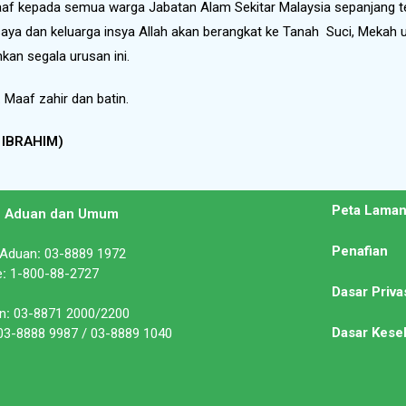
 kepada semua warga Jabatan Alam Sekitar Malaysia sepanjang temp
a dan keluarga insya Allah akan berangkat ke Tanah Suci, Mekah u
an segala urusan ini.
h. Maaf zahir dan batin.
 IBRAHIM)
Peta Lama
n Aduan dan Umum
Penafian
 Aduan
:
03-8889 1972
e
:
1-800-88-2727
Dasar Priva
n
:
03-8871 2000/2200
Dasar Kese
3-8888 9987 / 03-8889 1040