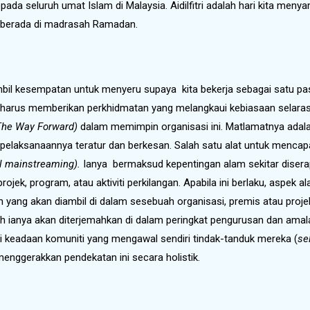
pada seluruh umat Islam di Malaysia. Aidilfitri adalah hari kita m
g berada di madrasah Ramadan.
gambil kesempatan untuk menyeru supaya kita bekerja sebagai satu p
ita harus memberikan perkhidmatan yang melangkaui kebiasaan selar
he Way Forward)
dalam memimpin organisasi ini. Matlamatnya adal
pelaksanaannya teratur dan berkesan. Salah satu alat untuk mencap
l mainstreaming).
Ianya bermaksud kepentingan alam sekitar diserap
ek, program, atau aktiviti perkilangan. Apabila ini berlaku, aspek al
n yang akan diambil di dalam sesebuah organisasi, premis atau proje
lah ianya akan diterjemahkan di dalam peringkat pengurusan dan amal
i keadaan komuniti yang mengawal sendiri tindak-tanduk mereka (
se
nggerakkan pendekatan ini secara holistik.