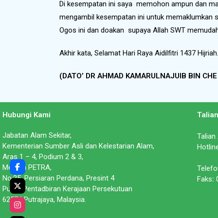
Di kesempatan ini saya memohon ampun dan maaf
mengambil kesempatan ini untuk memaklumkan say
Ogos ini dan doakan supaya Allah SWT memudahk
Akhir kata, Selamat Hari Raya Aidilfitri 1437 Hijria
(DATO’ DR AHMAD KAMARULNAJUIB BIN CHE
Hubungi Kami
Talia
Jabatan Alam Sekitar,
Talian
Kementerian Sumber Asli dan Kelestarian Alam,
Hotlin
Aras 1 – 4, Podium 2 & 3,
Menara PETRA,
Telefo
No.25, Persiaran Perdana, Presint 4
Faks
:
0
Pusat Pentadbiran Kerajaan Persekutuan
62574 Putrajaya, Malaysia.