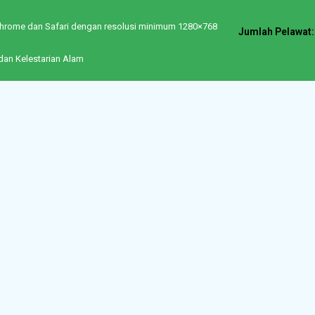
e Chrome dan Safari dengan resolusi minimum 1280×768
Jumlah Pelawat:
dan Kelestarian Alam