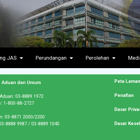
ang JAS
Perundangan
Perolehan
Medi
Peta Lama
n Aduan dan Umum
Penafian
 Aduan
:
03-8889 1972
e
:
1-800-88-2727
Dasar Priva
n
:
03-8871 2000/2200
Dasar Kese
3-8888 9987 / 03-8889 1040