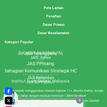
Peta Laman
Penafian
Dasar Privasi
Dasar Keselamatan
Kategori Popular
Paparan terbaik menggunakan Internet Explorer 11+, Mozilla Firefox, Google
Chrome dan Safari dengan resolusi minimum 1280×768 piksel.
X
Hakcipta Terpelihara © 2025. Jabatan Alam Sekitar, Kementerian Sumber
Asli dan Kelestarian Alam